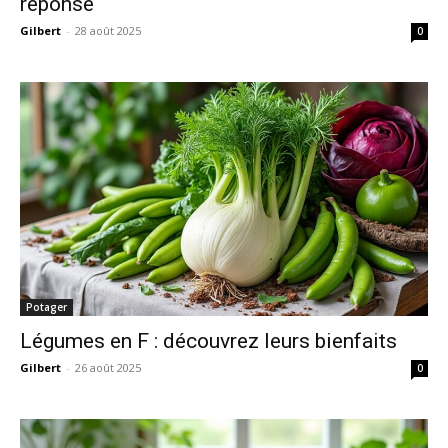
réponse
Gilbert
-
28 août 2025
0
Potager
Légumes en F : découvrez leurs bienfaits
Gilbert
-
26 août 2025
0