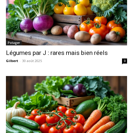
Potager
Légumes par J : rares mais bien réels
Gilbert
-
30 août 2025
0