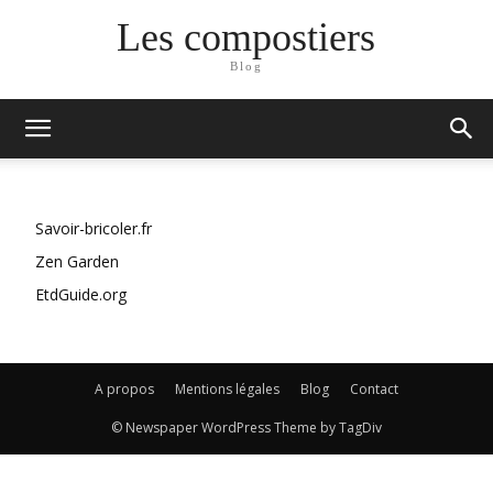
Les compostiers
Blog
Savoir-bricoler.fr
Zen Garden
EtdGuide.org
A propos
Mentions légales
Blog
Contact
© Newspaper WordPress Theme by TagDiv