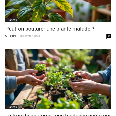
Plantes
Peut-on bouturer une plante malade ?
Gilbert
-
15 février 2026
0
Plantes
Le troc de boutures : une tendance écolo qui