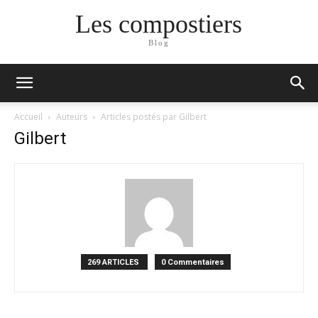
Les compostiers
Blog
Accueil
Auteurs
Articles postés par Gilbert
Gilbert
269 ARTICLES
0 Commentaires