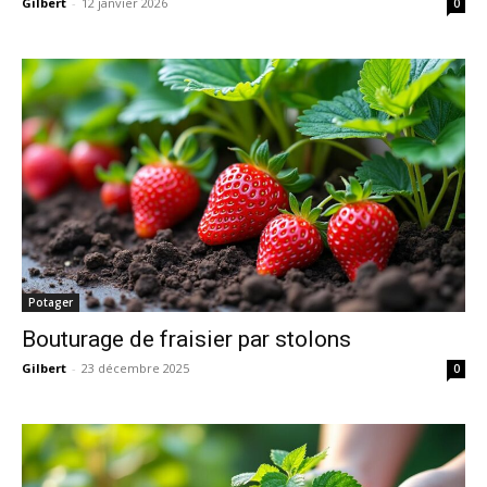
Gilbert
-
12 janvier 2026
0
Potager
Bouturage de fraisier par stolons
Gilbert
-
23 décembre 2025
0