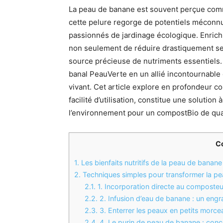
La peau de banane est souvent perçue comm
cette pelure regorge de potentiels méconnus 
passionnés de jardinage écologique. Enrichi
non seulement de réduire drastiquement ses
source précieuse de nutriments essentiel
banal PeauVerte en un allié incontournable d
vivant. Cet article explore en profondeur c
facilité d’utilisation, constitue une solutio
l’environnement pour un compostBio de qual
C
1.
Les bienfaits nutritifs de la peau de banan
2.
Techniques simples pour transformer la pe
2.1.
1. Incorporation directe au composteu
2.2.
2. Infusion d’eau de banane : un engra
2.3.
3. Enterrer les peaux en petits morce
2.4.
4. Le purin de peau de banane : conce