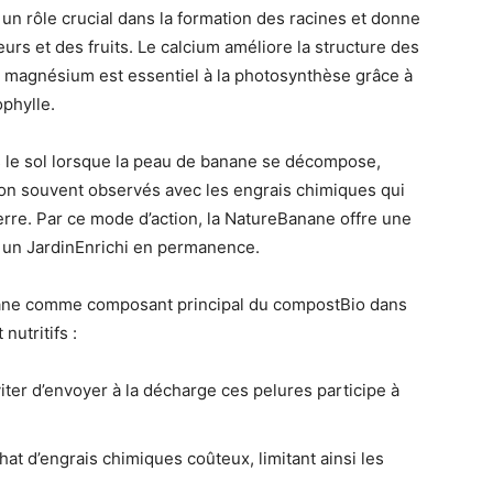
 un rôle crucial dans la formation des racines et donne
s et des fruits. Le calcium améliore la structure des
e le magnésium est essentiel à la photosynthèse grâce à
ophylle.
 le sol lorsque la peau de banane se décompose,
tion souvent observés avec les engrais chimiques qui
terre. Par ce mode d’action, la NatureBanane offre une
t un JardinEnrichi en permanence.
nane comme composant principal du compostBio dans
utritifs :
iter d’envoyer à la décharge ces pelures participe à
at d’engrais chimiques coûteux, limitant ainsi les