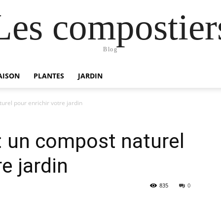
Les compostier
Blog
AISON
PLANTES
JARDIN
rel pour enrichir votre jardin
: un compost naturel
re jardin
835
0