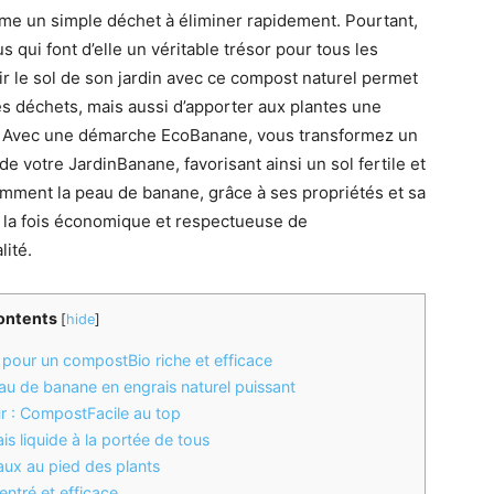
e un simple déchet à éliminer rapidement. Pourtant,
qui font d’elle un véritable trésor pour tous les
r le sol de son jardin avec ce compost naturel permet
 déchets, mais aussi d’apporter aux plantes une
s. Avec une démarche EcoBanane, vous transformez un
e votre JardinBanane, favorisant ainsi un sol fertile et
omment la peau de banane, grâce à ses propriétés et sa
n à la fois économique et respectueuse de
ité.
ontents
[
hide
]
e pour un compostBio riche et efficace
au de banane en engrais naturel puissant
r : CompostFacile au top
is liquide à la portée de tous
aux au pied des plants
ntré et efficace