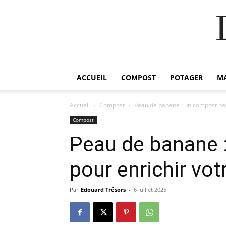
ACCUEIL
COMPOST
POTAGER
M
Accueil
Compost
Peau de banane : un compost natu
Compost
Peau de banane 
pour enrichir vot
Par
Edouard Trésors
-
6 juillet 2025