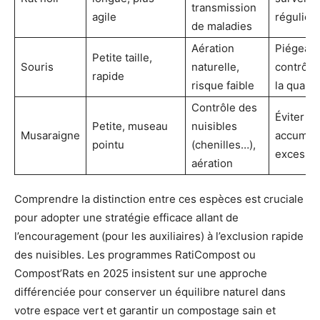
transmission
agile
régulièr
de maladies
Aération
Piégeage
Petite taille,
Souris
naturelle,
contrôle
rapide
risque faible
la quanti
Contrôle des
Éviter
Petite, museau
nuisibles
Musaraigne
accumula
pointu
(chenilles…),
excessi
aération
Comprendre la distinction entre ces espèces est cruciale
pour adopter une stratégie efficace allant de
l’encouragement (pour les auxiliaires) à l’exclusion rapide
des nuisibles. Les programmes RatiCompost ou
Compost’Rats en 2025 insistent sur une approche
différenciée pour conserver un équilibre naturel dans
votre espace vert et garantir un compostage sain et