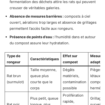
fermentation des déchets attire les rats qui peuvent
creuser de véritables galeries.
Absence de mesures barrières :
composts à ciel
ouvert, aérations trop larges et absence de grillages
permettent l’accès facile aux rongeurs.
Présence de points d’eau :
l’humidité dans et autour
du compost assure leur hydratation.
Type de
Effet sur
Mesure
Caractéristiques
rongeur
compost
adaptée
Taille moyenne,
Dégâts
Pièges
Rat brun
queue plus
matériels,
létaux +
(surmulot)
courte que le
contamination
compost
corps
possible
herméti
Prolifération
Plus petit, queue
Grillage 
rapide,
Rat noir
longue, plus
surveill