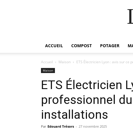
ACCUEIL
COMPOST
POTAGER
M
Accueil
Maison
ETS Électricien Lyon : avis sur ce 
Maison
ETS Électricien L
professionnel d
installations
Par
Edouard Trésors
-
27 novembre 2025