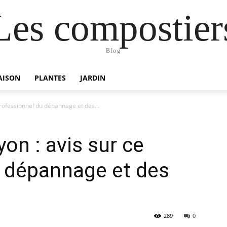
Les compostier
Blog
AISON
PLANTES
JARDIN
professionnel du dépannage et des...
yon : avis sur ce
u dépannage et des
289
0