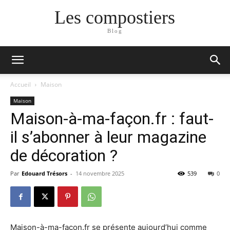
Les compostiers
Blog
Accueil
Maison
Maison
Maison-à-ma-façon.fr : faut-
il s’abonner à leur magazine
de décoration ?
Par
Edouard Trésors
-
14 novembre 2025
539
0
Maison-à-ma-façon.fr se présente aujourd’hui comme