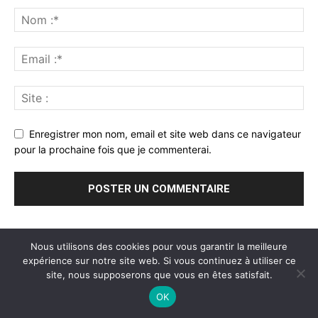
Enregistrer mon nom, email et site web dans ce navigateur
pour la prochaine fois que je commenterai.
Nous utilisons des cookies pour vous garantir la meilleure
expérience sur notre site web. Si vous continuez à utiliser ce
site, nous supposerons que vous en êtes satisfait.
A propos
Mentions légales
Blog
Contact
OK
© Newspaper WordPress Theme by TagDiv