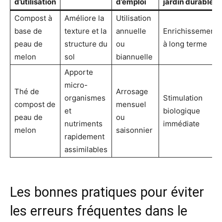
d’utilisation
d’emploi
jardin durable
Compost à
Améliore la
Utilisation
base de
texture et la
annuelle
Enrichissement
peau de
structure du
ou
à long terme
melon
sol
biannuelle
Apporte
micro-
Thé de
Arrosage
organismes
Stimulation
compost de
mensuel
et
biologique
peau de
ou
nutriments
immédiate
melon
saisonnier
rapidement
assimilables
Les bonnes pratiques pour éviter
les erreurs fréquentes dans le