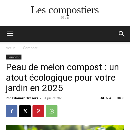
Les compostiers
Blog
Accueil
Compost
Compost
Peau de melon compost : un
atout écologique pour votre
jardin en 2025
Par
Edouard Trésors
-
31 juillet 2025
684
0