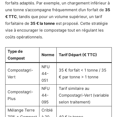
forfaits adaptés. Par exemple, un chargement inférieur à
une tonne s’accompagne fréquemment d’un forfait de
35
€ TTC
, tandis que pour un volume supérieur, un tarif
forfaitaire de
35 € la tonne
est proposé. Cette stratégie
vise à encourager le compostage tout en régulant les
coûts opérationnels.
Type de
Norme
Tarif Départ (€ TTC)
Compost
NFU
Compostagri-
35 € forfait < 1 tonne / 35
44-
Vert
€ par tonne > 1 tonne
051
NFU
Tarif similaire au
Compostagri-
44-
Compostagri-Vert (variable
Plus
095
selon traitement)
Mélange Terre
Criblé
70% + Compost
à 20
40 € la tonne