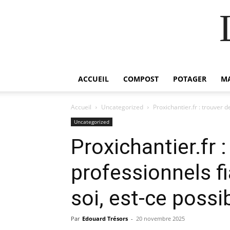
ACCUEIL
COMPOST
POTAGER
M
Accueil
Uncategorized
Proxichantier.fr : trouver d
Uncategorized
Proxichantier.fr 
professionnels f
soi, est-ce possi
Par
Edouard Trésors
-
20 novembre 2025