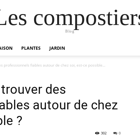
Les compostier
Blog
AISON
PLANTES
JARDIN
es professionnels fiables autour de chez soi, est-ce possible...
: trouver des
iables autour de chez
ble ?
302
0