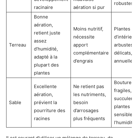
robustes
racinaire
aération si pur
Bonne
aération,
Moins nutritif,
Plantes
retient juste
nécessite
d’intérieur,
assez
Terreau
apport
arbustes
d’humidité,
complémentaire
délicats,
adapté à la
d’engrais
annuelles
plupart des
plantes
Boutures
Excellente
Ne retient pas
fragiles,
aération,
les nutriments,
succulente
Sable
prévient la
besoin
plantes
pourriture des
d’arrosages
sensibles 
racines
plus fréquents
l’humidité
Il est courant d’utiliser un mélange de terreau, de