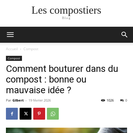
Les compostiers
Blog
Accueil
Compost
Compost
Comment bouturer dans du
compost : bonne ou
mauvaise idée ?
Par
Gilbert
-
19 février 2026
1026
0