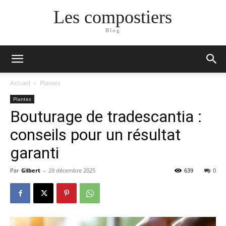
Les compostiers
Blog
Accueil
Plantes
Plantes
Bouturage de tradescantia :
conseils pour un résultat
garanti
Par
Gilbert
-
29 décembre 2025
639
0