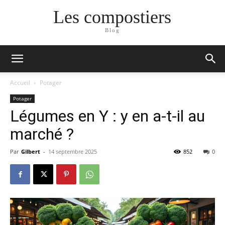
Les compostiers
Blog
Accueil
Potager
Potager
Légumes en Y : y en a-t-il au
marché ?
Par
Gilbert
-
14 septembre 2025
852
0