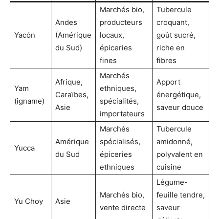
Marchés bio,
Tubercule
Andes
producteurs
croquant,
Yacón
(Amérique
locaux,
goût sucré,
du Sud)
épiceries
riche en
fines
fibres
Marchés
Afrique,
Apport
Yam
ethniques,
Caraïbes,
énergétique,
(igname)
spécialités,
Asie
saveur douce
importateurs
Marchés
Tubercule
Amérique
spécialisés,
amidonné,
Yucca
du Sud
épiceries
polyvalent en
ethniques
cuisine
Légume-
Marchés bio,
feuille tendre,
Yu Choy
Asie
vente directe
saveur