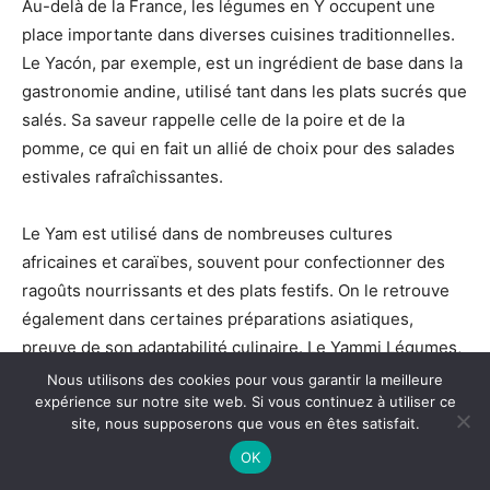
Au-delà de la France, les légumes en Y occupent une
place importante dans diverses cuisines traditionnelles.
Le Yacón, par exemple, est un ingrédient de base dans la
gastronomie andine, utilisé tant dans les plats sucrés que
salés. Sa saveur rappelle celle de la poire et de la
pomme, ce qui en fait un allié de choix pour des salades
estivales rafraîchissantes.
Le Yam est utilisé dans de nombreuses cultures
africaines et caraïbes, souvent pour confectionner des
ragoûts nourrissants et des plats festifs. On le retrouve
également dans certaines préparations asiatiques,
preuve de son adaptabilité culinaire. Le Yammi Légumes,
un concept émergent, tente d’importer cette tradition en
Nous utilisons des cookies pour vous garantir la meilleure
expérience sur notre site web. Si vous continuez à utiliser ce
France en proposant des recettes fusion où les saveurs
site, nous supposerons que vous en êtes satisfait.
exotiques se mêlent aux ingrédients locaux.
OK
Le Yucca est un incontournable des cuisines sud-