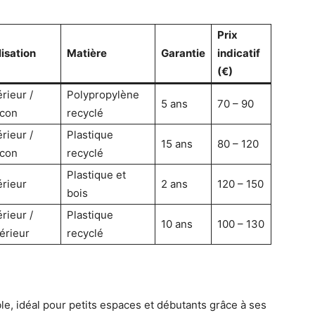
Prix
lisation
Matière
Garantie
indicatif
(€)
érieur /
Polypropylène
5 ans
70 – 90
lcon
recyclé
érieur /
Plastique
15 ans
80 – 120
lcon
recyclé
Plastique et
érieur
2 ans
120 – 150
bois
érieur /
Plastique
10 ans
100 – 130
érieur
recyclé
e, idéal pour petits espaces et débutants grâce à ses