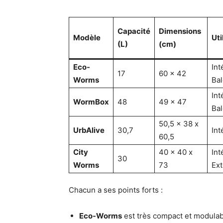
Capacité
Dimensions
Modèle
Uti
(L)
(cm)
Eco-
Int
17
60 x 42
Worms
Ba
Int
WormBox
48
49 x 47
Ba
50,5 x 38 x
UrbAlive
30,7
Int
60,5
City
40 x 40 x
Int
30
Worms
73
Ext
Chacun a ses points forts :
Eco-Worms
est très compact et modulabl