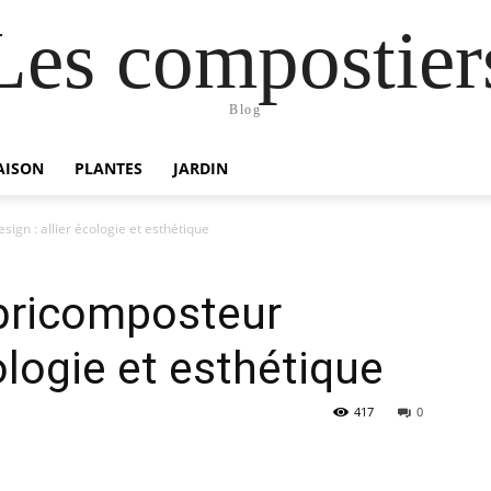
Les compostier
Blog
AISON
PLANTES
JARDIN
gn : allier écologie et esthétique
bricomposteur
cologie et esthétique
417
0