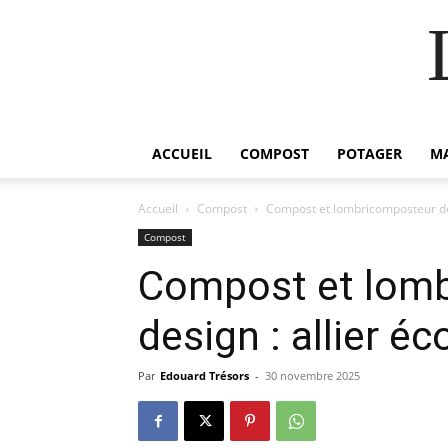
ACCUEIL
COMPOST
POTAGER
M
Accueil
Compost
Compost et lombricomposteur desi
Compost
Compost et lom
design : allier é
Par
Edouard Trésors
-
30 novembre 2025