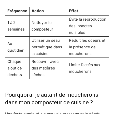
Fréquence
Action
Effet
Évite la reproduction
1 à 2
Nettoyer le
des insectes
semaines
composteur
nuisibles
Utiliser un seau
Réduit les odeurs et
Au
hermétique dans
la présence de
quotidien
la cuisine
moucherons
Chaque
Recouvrir avec
Limite l’accès aux
ajout de
des matières
moucherons
déchets
sèches
Pourquoi ai-je autant de moucherons
dans mon composteur de cuisine ?
Une forte humidité, un mauvais brassage et le dépôt