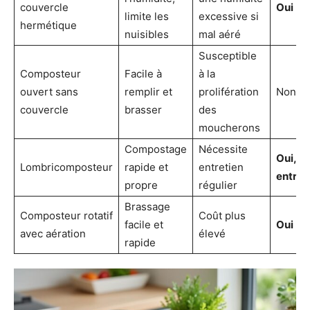
couvercle
Oui
limite les
excessive si
hermétique
nuisibles
mal aéré
Susceptible
Composteur
Facile à
à la
ouvert sans
remplir et
prolifération
Non
couvercle
brasser
des
moucherons
Compostage
Nécessite
Oui, a
Lombricomposteur
rapide et
entretien
entret
propre
régulier
Brassage
Composteur rotatif
Coût plus
facile et
Oui
avec aération
élevé
rapide