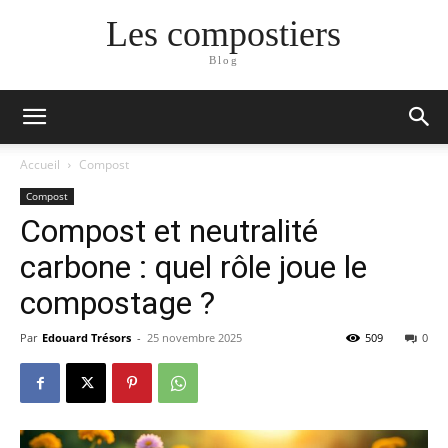
Les compostiers
Blog
Accueil
Compost
Compost
Compost et neutralité
carbone : quel rôle joue le
compostage ?
Par
Edouard Trésors
-
25 novembre 2025
509
0