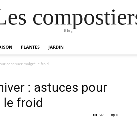
Les compostier
Blog
AISON
PLANTES
JARDIN
ur continuer malgré le froid
iver : astuces pour
le froid
518
0