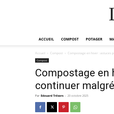
ACCUEIL
COMPOST
POTAGER
M
Accueil
Compost
Compostage en hiver : astuces po
Compost
Compostage en h
continuer malgré 
Par
Edouard Trésors
-
20 octobre 2025