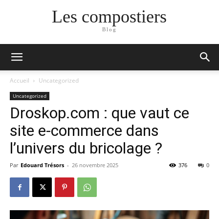
Les compostiers
Blog
Accueil
Uncategorized
Uncategorized
Droskop.com : que vaut ce
site e-commerce dans
l’univers du bricolage ?
Par
Edouard Trésors
-
26 novembre 2025
376
0