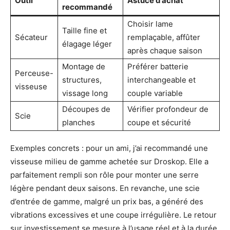
Outil
Astuce d’achat
recommandé
Choisir lame
Taille fine et
Sécateur
remplaçable, affûter
élagage léger
après chaque saison
Montage de
Préférer batterie
Perceuse-
structures,
interchangeable et
visseuse
vissage long
couple variable
Découpes de
Vérifier profondeur de
Scie
planches
coupe et sécurité
Exemples concrets : pour un ami, j’ai recommandé une
visseuse milieu de gamme achetée sur Droskop. Elle a
parfaitement rempli son rôle pour monter une serre
légère pendant deux saisons. En revanche, une scie
d’entrée de gamme, malgré un prix bas, a généré des
vibrations excessives et une coupe irrégulière. Le retour
sur investissement se mesure à l’usage réel et à la durée