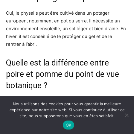
Oui, le physalis peut être cultivé dans un potager
européen, notamment en pot ou serre. Il nécessite un
environnement ensoleillé, un sol léger et bien drainé. En
hiver, il est conseillé de le protéger du gel et de le
rentrer à l’abri.
Quelle est la différence entre
poire et pomme du point de vue
botanique ?
Botaniquement, la poire et la pomme sont toutes deux
Nous utilisons des cookies pour vous garantir la meilleure
des fruits issus de la famille des Rosacées et du genre
expérience sur notre site web. Si vous continuez à utiliser ce
site, nous supposerons que vous en êtes satisfait.
Pyrus
pour la poire,
Malus
pour la pomme. Elles ont des
différences d’aspect, de texture et de saveur, et se
OK
distinguent également par leur forme et la structure de