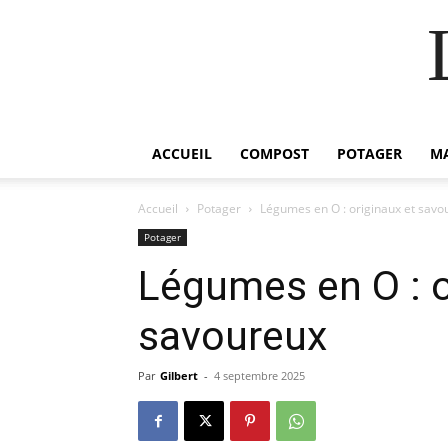
ACCUEIL
COMPOST
POTAGER
M
Accueil
Potager
Légumes en O : originaux et savo
Potager
Légumes en O : o
savoureux
Par
Gilbert
-
4 septembre 2025