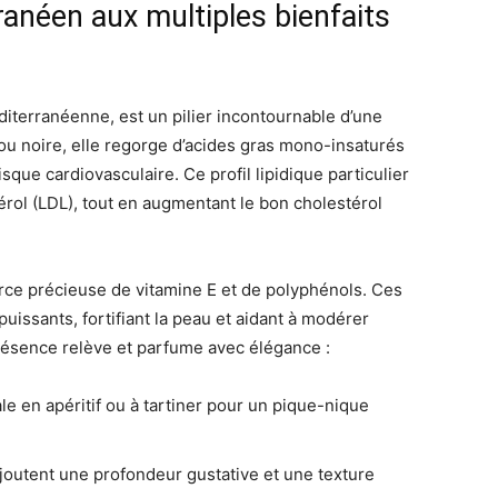
ranéen aux multiples bienfaits
éditerranéenne, est un pilier incontournable d’une
e ou noire, elle regorge d’acides gras mono-insaturés
isque cardiovasculaire. Ce profil lipidique particulier
érol (LDL), tout en augmentant le bon cholestérol
urce précieuse de vitamine E et de polyphénols. Ces
issants, fortifiant la peau et aidant à modérer
présence relève et parfume avec élégance :
ale en apéritif ou à tartiner pour un pique-nique
ajoutent une profondeur gustative et une texture