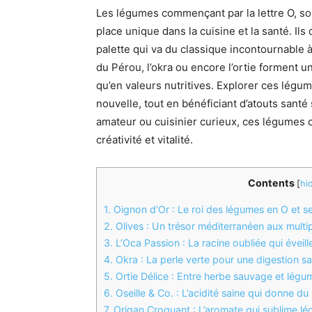
Les légumes commençant par la lettre O, 
place unique dans la cuisine et la santé. Ils
palette qui va du classique incontournable à 
du Pérou, l’okra ou encore l’ortie forment u
qu’en valeurs nutritives. Explorer ces légum
nouvelle, tout en bénéficiant d’atouts sant
amateur ou cuisinier curieux, ces légumes o
créativité et vitalité.
Contents
[
hi
1.
Oignon d’Or : Le roi des légumes en O et se
2.
Olives : Un trésor méditerranéen aux multip
3.
L’Oca Passion : La racine oubliée qui éveille l
4.
Okra : La perle verte pour une digestion s
5.
Ortie Délice : Entre herbe sauvage et légum
6.
Oseille & Co. : L’acidité saine qui donne du
7.
Origan Croquant : L’aromate qui sublime l