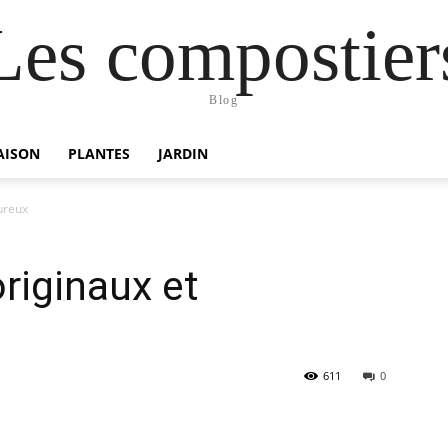
Les compostier
Blog
AISON
PLANTES
JARDIN
ureux
riginaux et
611
0