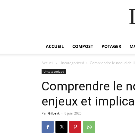
ACCUEIL
COMPOST
POTAGER
M
Accueil
Uncategorized
Comprendre le noeud de Ha
Uncategorized
Comprendre le n
enjeux et implica
Par
Gilbert
-
8 juin 2025