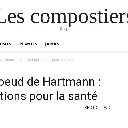
Les compostier
Blog
AISON
PLANTES
JARDIN
rtmann : enjeux et implications pour la santé
oeud de Hartmann :
tions pour la santé
3815
0