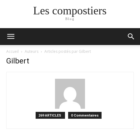
Les compostiers
Blog
Accueil
Auteurs
Articles postés par Gilbert
Gilbert
269 ARTICLES
0 Commentaires