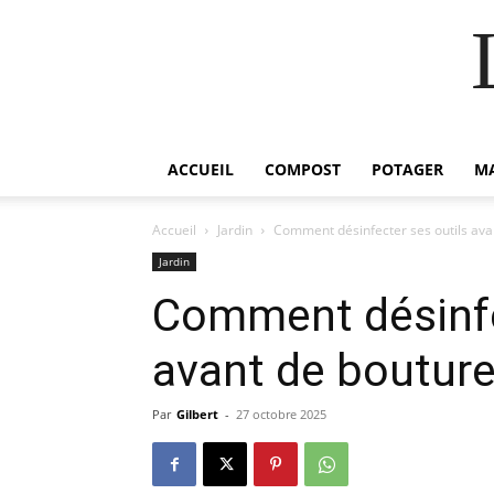
ACCUEIL
COMPOST
POTAGER
M
Accueil
Jardin
Comment désinfecter ses outils ava
Jardin
Comment désinfe
avant de bouture
Par
Gilbert
-
27 octobre 2025