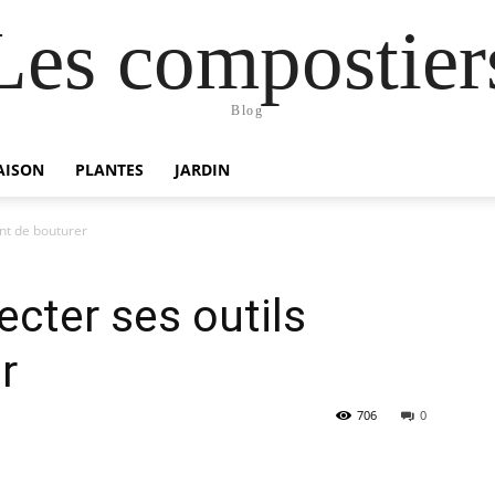
Les compostier
Blog
AISON
PLANTES
JARDIN
nt de bouturer
cter ses outils
r
706
0