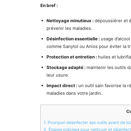
En bref :
Nettoyage minutieux :
dépoussiérer et é
prévenir les maladies.
Désinfection essentielle :
usage d’alcool 
comme Sanytol ou Anios pour éviter la 
Protection et entretien :
huiles et lubrifi
Stockage adapté :
maintenir les outils 
leur usure.
Impact direct :
un outil sain favorise la 
maladies dans votre jardin.
C
1.
Pourquoi désinfecter ses outils avant de b
2.
Étapes précises pour nettoyer et désinfect