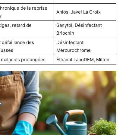
hronique de la reprise
Anios, Javel La Croix
s
tiges, retard de
Sanytol, Désinfectant
Briochin
t défaillance des
Désinfectant
ousses
Mercurochrome
t maladies prolongées
Éthanol LaboDEM, Milton