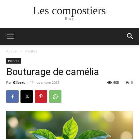
Les compostiers
Blog
Accueil
Plantes
Plantes
Bouturage de camélia
Par
Gilbert
-
11 novembre 2025
608
0