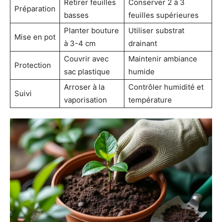
Retirer feuilles
Conserver 2 à 3
Préparation
basses
feuilles supérieures
Planter bouture
Utiliser substrat
Mise en pot
à 3-4 cm
drainant
Couvrir avec
Maintenir ambiance
Protection
sac plastique
humide
Arroser à la
Contrôler humidité et
Suivi
vaporisation
température