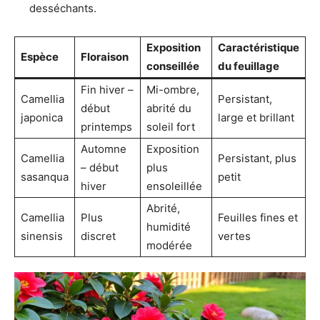
desséchants.
Exposition
Caractéristique
Espèce
Floraison
conseillée
du feuillage
Fin hiver –
Mi-ombre,
Camellia
Persistant,
début
abrité du
japonica
large et brillant
printemps
soleil fort
Automne
Exposition
Camellia
Persistant, plus
– début
plus
sasanqua
petit
hiver
ensoleillée
Abrité,
Camellia
Plus
Feuilles fines et
humidité
sinensis
discret
vertes
modérée