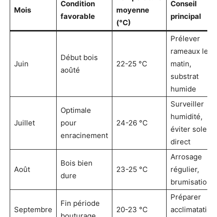
Condition
Conseil
Mois
moyenne
favorable
principal
(°C)
Prélever
rameaux le
Début bois
Juin
22-25 °C
matin,
aoûté
substrat
humide
Surveiller
Optimale
humidité,
Juillet
pour
24-26 °C
éviter soleil
enracinement
direct
Arrosage
Bois bien
Août
23-25 °C
régulier,
dure
brumisation
Préparer
Fin période
Septembre
20-23 °C
acclimatation
bouturage