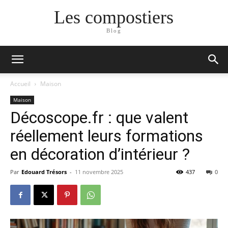
Les compostiers
Blog
Accueil
Maison
Maison
Décoscope.fr : que valent
réellement leurs formations
en décoration d’intérieur ?
Par
Edouard Trésors
-
11 novembre 2025
437
0