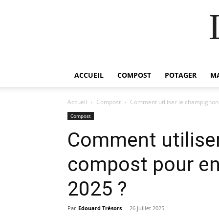
ACCUEIL
COMPOST
POTAGER
M
Accueil
Compost
Comment utiliser le champignon 
Compost
Comment utilise
compost pour enr
2025 ?
Par
Edouard Trésors
-
26 juillet 2025