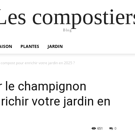
Les compostier
Blog
AISON
PLANTES
JARDIN
compost pour enrichir votre jardin en 2025 ?
r le champignon
ichir votre jardin en
651
0