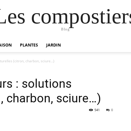
Les compostier
Blog
AISON
PLANTES
JARDIN
urelles (citron, charbon, sciure…)
s : solutions
n, charbon, sciure…)
541
0