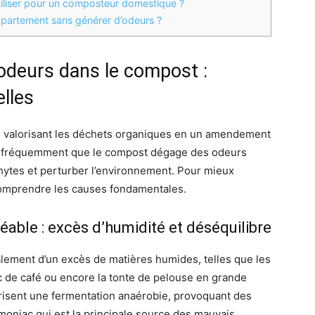
tiliser pour un composteur domestique ?
partement sans générer d’odeurs ?
odeurs dans le compost :
elles
 valorisant les déchets organiques en un amendement
ive fréquemment que le compost dégage des odeurs
hytes et perturber l’environnement. Pour mieux
 comprendre les causes fondamentales.
able : excès d’humidité et déséquilibre
alement d’un excès de matières humides, telles que les
c de café ou encore la tonte de pelouse en grande
orisent une fermentation anaérobie, provoquant des
niac qui est la principale source des mauvais