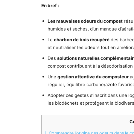
En bref :
Les mauvaises odeurs du compost
résul
humides et sèches, d’un manque d’aérati
Le
charbon de bois récupéré
des barbec
et neutraliser les odeurs tout en améliora
Des
solutions naturelles complémentai
compost contribuent à la désodorisation
Une
gestion attentive du composteur
ag
régulier, équilibre carbone/azote favor
Adopter ces gestes s’inscrit dans une lo
les biodéchets et protégeant la biodivers
C
1.
Comprendre l’origine des odeurs dans le co