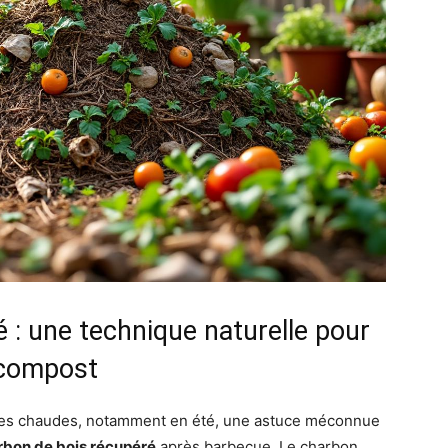
é : une technique naturelle pour
 compost
des chaudes, notamment en été, une astuce méconnue
rbon de bois récupéré
après barbecue. Le charbon,