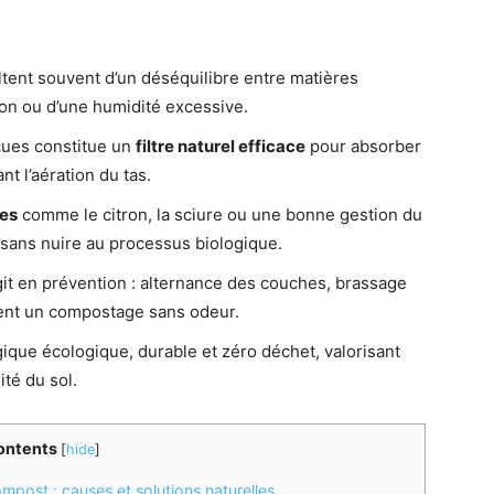
tent souvent d’un déséquilibre entre matières
on ou d’une humidité excessive.
ues constitue un
filtre naturel efficace
pour absorber
nt l’aération du tas.
res
comme le citron, la sciure ou une bonne gestion du
 sans nuire au processus biologique.
it en prévention : alternance des couches, brassage
isent un compostage sans odeur.
gique écologique, durable et zéro déchet, valorisant
ité du sol.
ontents
[
hide
]
mpost : causes et solutions naturelles