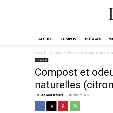
ACCUEIL
COMPOST
POTAGER
M
Accueil
Compost
Compost et odeurs : solutions nat
Compost
Compost et odeur
naturelles (citro
Par
Edouard Trésors
-
2 décembre 2025