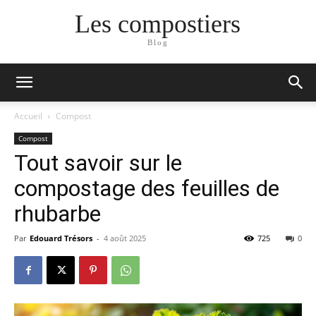
Les compostiers
Blog
Accueil
Compost
Compost
Tout savoir sur le
compostage des feuilles de
rhubarbe
Par
Edouard Trésors
-
4 août 2025
725
0