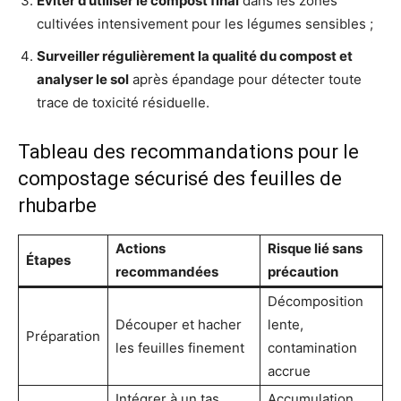
Éviter d’utiliser le compost final
dans les zones
cultivées intensivement pour les légumes sensibles ;
Surveiller régulièrement la qualité du compost et
analyser le sol
après épandage pour détecter toute
trace de toxicité résiduelle.
Tableau des recommandations pour le
compostage sécurisé des feuilles de
rhubarbe
Actions
Risque lié sans
Étapes
recommandées
précaution
Décomposition
Découper et hacher
lente,
Préparation
les feuilles finement
contamination
accrue
Intégrer à un tas
Accumulation