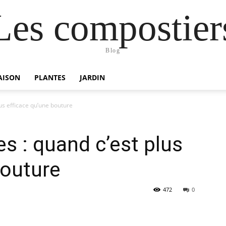
Les compostier
Blog
AISON
PLANTES
JARDIN
lus efficace qu’une bouture
es : quand c’est plus
bouture
472
0