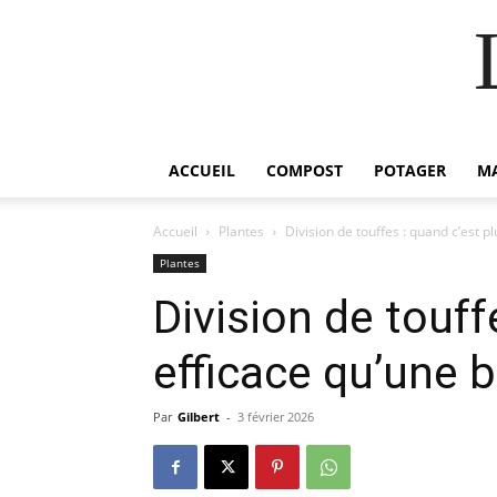
ACCUEIL
COMPOST
POTAGER
M
Accueil
Plantes
Division de touffes : quand c’est p
Plantes
Division de touff
efficace qu’une 
Par
Gilbert
-
3 février 2026