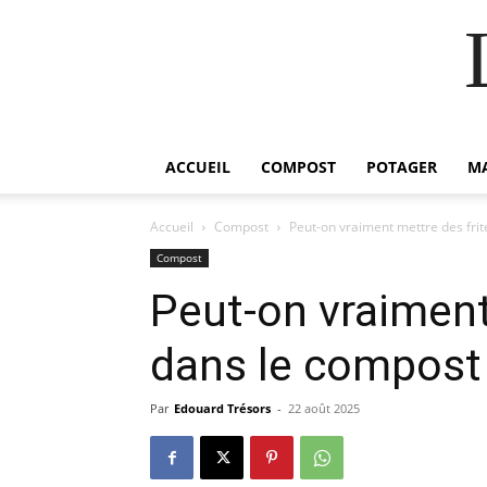
ACCUEIL
COMPOST
POTAGER
M
Accueil
Compost
Peut-on vraiment mettre des frit
Compost
Peut-on vraiment
dans le compost
Par
Edouard Trésors
-
22 août 2025