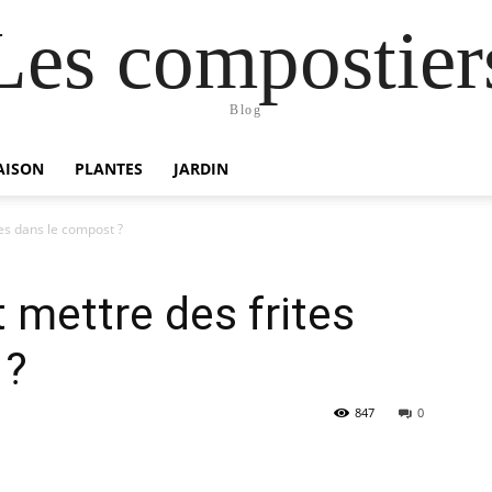
Les compostier
Blog
AISON
PLANTES
JARDIN
es dans le compost ?
 mettre des frites
 ?
847
0