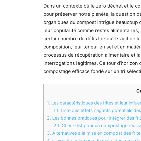
Dans un contexte où le zéro déchet et le 
pour préserver notre planète, la question de
organiques du compost intrigue beaucoup d’
leur popularité comme restes alimentaires, n
certain nombre de défis lorsqu’il s’agit de
composition, leur teneur en sel et en matièr
processus de récupération alimentaire et l
interrogations légitimes. Ce tour d’horizon 
compostage efficace fondé sur un tri sélect
C
1.
Les caractéristiques des frites et leur inf
1.1.
Liste des effets négatifs potentiels des
2.
Les bonnes pratiques pour intégrer des fr
2.1.
Check-list pour un compostage réussi d
3.
Alternatives à la mise en compost des frit
4.
L’impact écologique de maltri des frites da