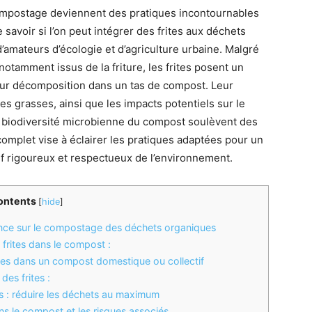
compostage deviennent des pratiques incontournables
 savoir si l’on peut intégrer des frites aux déchets
amateurs d’écologie et d’agriculture urbaine. Malgré
otamment issus de la friture, les frites posent un
 leur décomposition dans un tas de compost. Leur
es grasses, ainsi que les impacts potentiels sur le
a biodiversité microbienne du compost soulèvent des
complet vise à éclairer les pratiques adaptées pour un
if rigoureux et respectueux de l’environnement.
ontents
[
hide
]
luence sur le compostage des déchets organiques
 frites dans le compost :
ites dans un compost domestique ou collectif
es frites :
es : réduire les déchets au maximum
ns le compost et les risques associés