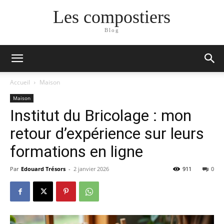
Les compostiers
Blog
Accueil
Maison
Maison
Institut du Bricolage : mon
retour d’expérience sur leurs
formations en ligne
Par
Edouard Trésors
-
2 janvier 2026
911
0