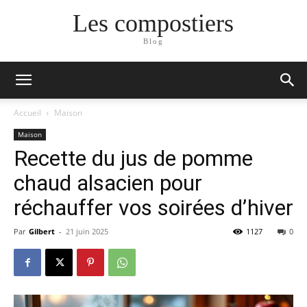
Les compostiers
Blog
Accueil
Maison
Maison
Recette du jus de pomme
chaud alsacien pour
réchauffer vos soirées d’hiver
Par
Gilbert
-
21 juin 2025
1127
0