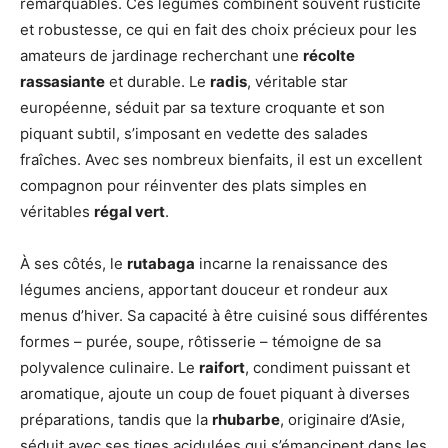
remarquables. Ces légumes combinent souvent rusticité
et robustesse, ce qui en fait des choix précieux pour les
amateurs de jardinage recherchant une
récolte
rassasiante
et durable. Le
radis
, véritable star
européenne, séduit par sa texture croquante et son
piquant subtil, s’imposant en vedette des salades
fraîches. Avec ses nombreux bienfaits, il est un excellent
compagnon pour réinventer des plats simples en
véritables
régal vert
.
À ses côtés, le
rutabaga
incarne la renaissance des
légumes anciens, apportant douceur et rondeur aux
menus d’hiver. Sa capacité à être cuisiné sous différentes
formes – purée, soupe, rôtisserie – témoigne de sa
polyvalence culinaire. Le
raifort
, condiment puissant et
aromatique, ajoute un coup de fouet piquant à diverses
préparations, tandis que la
rhubarbe
, originaire d’Asie,
séduit avec ses tiges acidulées qui s’émancipent dans les