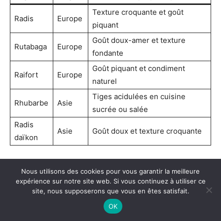
Texture croquante et goût
Radis
Europe
piquant
Goût doux-amer et texture
Rutabaga
Europe
fondante
Goût piquant et condiment
Raifort
Europe
naturel
Tiges acidulées en cuisine
Rhubarbe
Asie
sucrée ou salée
Radis
Asie
Goût doux et texture croquante
daïkon
Cette
réserve potagère
internationale illustre
Nous utilisons des cookies pour vous garantir la meilleure
magnifiquement la
renaissance légumière
, enrichissant
expérience sur notre site web. Si vous continuez à utiliser ce
nos racines culinaires avec des horizons variés et
site, nous supposerons que vous en êtes satisfait.
prometteurs, renforçant ainsi la diversité et la qualité de
OK
notre alimentation contemporaine.