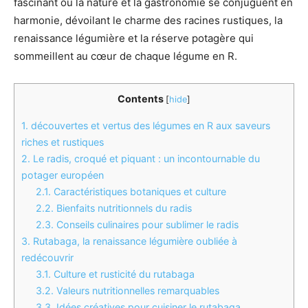
fascinant où la nature et la gastronomie se conjuguent en
harmonie, dévoilant le charme des racines rustiques, la
renaissance légumière et la réserve potagère qui
sommeillent au cœur de chaque légume en R.
Contents
[
hide
]
1.
découvertes et vertus des légumes en R aux saveurs
riches et rustiques
2.
Le radis, croqué et piquant : un incontournable du
potager européen
2.1.
Caractéristiques botaniques et culture
2.2.
Bienfaits nutritionnels du radis
2.3.
Conseils culinaires pour sublimer le radis
3.
Rutabaga, la renaissance légumière oubliée à
redécouvrir
3.1.
Culture et rusticité du rutabaga
3.2.
Valeurs nutritionnelles remarquables
3.3.
Idées créatives pour cuisiner le rutabaga