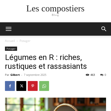
Les compostiers
Blog
Accueil
Potager
Potager
Légumes en R : riches,
rustiques et rassasiants
Par
Gilbert
-
7 septembre 2025
463
0