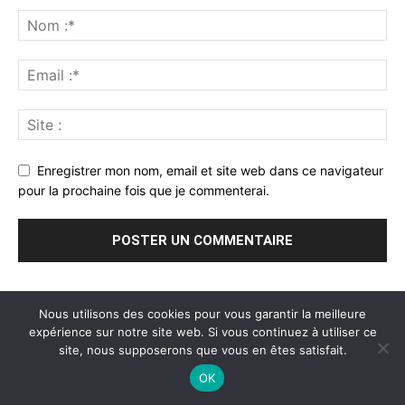
Enregistrer mon nom, email et site web dans ce navigateur
pour la prochaine fois que je commenterai.
Nous utilisons des cookies pour vous garantir la meilleure
expérience sur notre site web. Si vous continuez à utiliser ce
site, nous supposerons que vous en êtes satisfait.
A propos
Mentions légales
Blog
Contact
OK
© Newspaper WordPress Theme by TagDiv