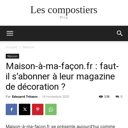
Les compostiers
Blog
Accueil
Maison
Maison
Maison-à-ma-façon.fr : faut-
il s’abonner à leur magazine
de décoration ?
Par
Edouard Trésors
-
14 novembre 2025
538
0
Maison-à-ma-façon.fr se présente aujourd’hui comme