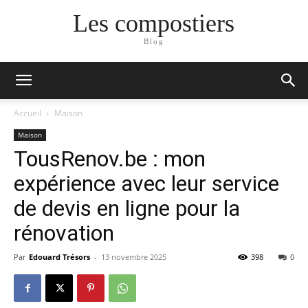
Les compostiers
Blog
Accueil
Maison
Maison
TousRenov.be : mon
expérience avec leur service
de devis en ligne pour la
rénovation
Par
Edouard Trésors
-
13 novembre 2025
398
0