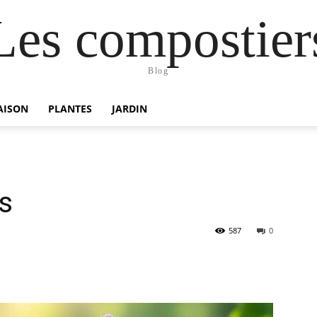
Les compostier
Blog
AISON
PLANTES
JARDIN
s
587
0