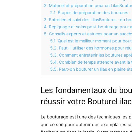
2.
Matériel et préparation pour un LilasBoutu
2.1.
Étapes de préparation des boutures
3.
Entretien et suivi des LilasBoutures : du b
4.
Repiquage et soins post-bouturage pour as
5.
Conseils experts et astuces pour un succès
5.1.
Quel est le meilleur moment pour boutur
5.2.
Faut-il utiliser des hormones pour réu
5.3.
Comment entretenir les boutures aprè
5.4.
Combien de temps attendre avant la tr
5.5.
Peut-on bouturer un lilas en pleine ét
Les fondamentaux du bout
réussir votre BoutureLilac
Le bouturage est l’une des techniques les plu
que ce soit pour obtenir des exemplaires id