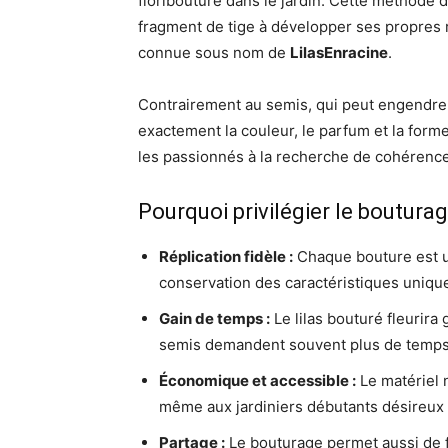
floribouture dans le jardin. Cette méthode d
fragment de tige à développer ses propres 
connue sous nom de
LilasEnracine
.
Contrairement au semis, qui peut engendrer
exactement la couleur, le parfum et la forme
les passionnés à la recherche de cohérence 
Pourquoi privilégier le bouturage
Réplication fidèle :
Chaque bouture est u
conservation des caractéristiques uniques
Gain de temps :
Le lilas bouturé fleurir
semis demandent souvent plus de temps 
Économique et accessible :
Le matériel 
même aux jardiniers débutants désireux 
Partage :
Le bouturage permet aussi de f