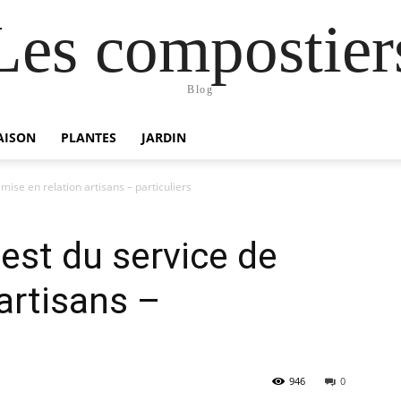
Les compostier
Blog
AISON
PLANTES
JARDIN
mise en relation artisans – particuliers
est du service de
artisans –
946
0