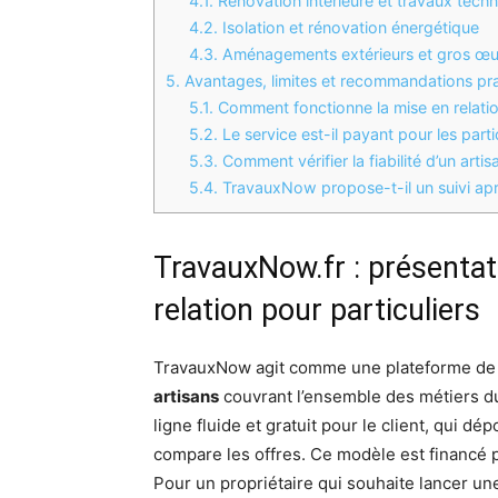
4.1.
Rénovation intérieure et travaux tech
4.2.
Isolation et rénovation énergétique
4.3.
Aménagements extérieurs et gros œ
5.
Avantages, limites et recommandations prat
5.1.
Comment fonctionne la mise en relati
5.2.
Le service est-il payant pour les parti
5.3.
Comment vérifier la fiabilité d’un arti
5.4.
TravauxNow propose-t-il un suivi apr
TravauxNow.fr : présentat
relation pour particuliers
TravauxNow agit comme une plateforme d
artisans
couvrant l’ensemble des métiers du
ligne fluide et gratuit pour le client, qui 
compare les offres. Ce modèle est financé p
Pour un propriétaire qui souhaite lancer une