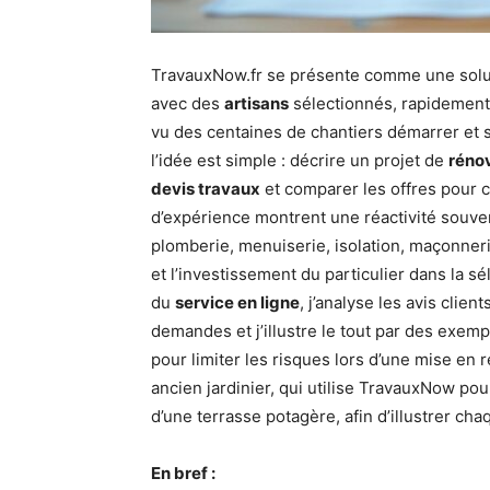
TravauxNow.fr se présente comme une solut
avec des
artisans
sélectionnés, rapidement et
vu des centaines de chantiers démarrer et s
l’idée est simple : décrire un projet de
réno
devis travaux
et comparer les offres pour c
d’expérience montrent une réactivité souve
plomberie, menuiserie, isolation, maçonneri
et l’investissement du particulier dans la sé
du
service en ligne
, j’analyse les avis clie
demandes et j’illustre le tout par des exe
pour limiter les risques lors d’une mise en r
ancien jardinier, qui utilise TravauxNow pou
d’une terrasse potagère, afin d’illustrer ch
En bref :