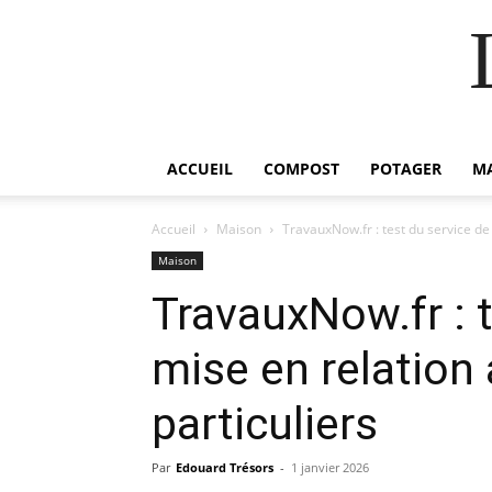
ACCUEIL
COMPOST
POTAGER
M
Accueil
Maison
TravauxNow.fr : test du service de 
Maison
TravauxNow.fr : t
mise en relation 
particuliers
Par
Edouard Trésors
-
1 janvier 2026