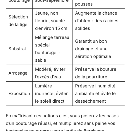
bouturage
août-septembre
pousses
Jeune, non
Augmente la chance
Sélection
fleurie, souple
d’obtenir des racines
de la tige
d’environ 15 cm
solides
Mélange terreau
Garantit un bon
spécial
Substrat
drainage et une
bouturage +
aération optimale
sable
Modéré, éviter
Préserve la bouture
Arrosage
l’excès d’eau
de la pourriture
Lumière
Préserve l’humidité
Exposition
indirecte, éviter
ambiante et évite le
le soleil direct
dessèchement
En maîtrisant ces notions clés, vous poserez les bases
d’un bouturage réussi, et multiplierez sans peine vos
hortensias pour parer votre jardin de floraisons