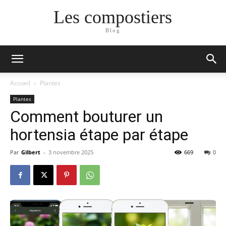
Les compostiers
Blog
Accueil
Plantes
Plantes
Comment bouturer un
hortensia étape par étape
Par
Gilbert
-
3 novembre 2025
669
0