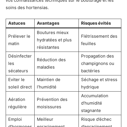
vos connaissances techniques sur le bouturage et les
soins des hortensias.
Astuces
Avantages
Risques évités
Boutures mieux
Prélever le
Flétrissement des
hydratées et plus
matin
feuilles
résistantes
Désinfecter
Propagation des
Réduction des
les
champignons ou
maladies
sécateurs
bactéries
Eviter le
Maintien de
Séchage et stress
soleil direct
l’humidité
hydrique
Accumulation
Aération
Prévention des
d’humidité
régulière
moisissures
stagnante
Emploi
Meilleur
Risque d’échec
d’hormones
enracinement
d’enracinement