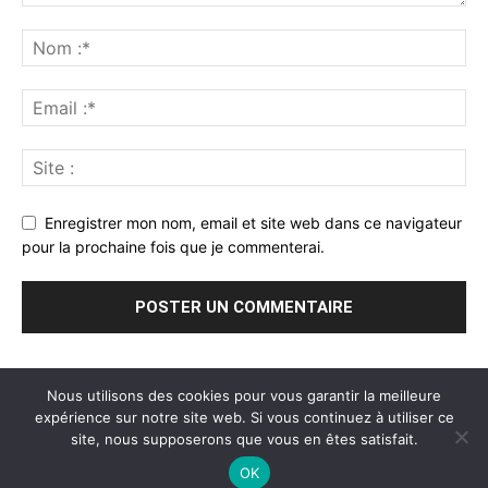
Enregistrer mon nom, email et site web dans ce navigateur
pour la prochaine fois que je commenterai.
Nous utilisons des cookies pour vous garantir la meilleure
expérience sur notre site web. Si vous continuez à utiliser ce
site, nous supposerons que vous en êtes satisfait.
A propos
Mentions légales
Blog
Contact
OK
© Newspaper WordPress Theme by TagDiv