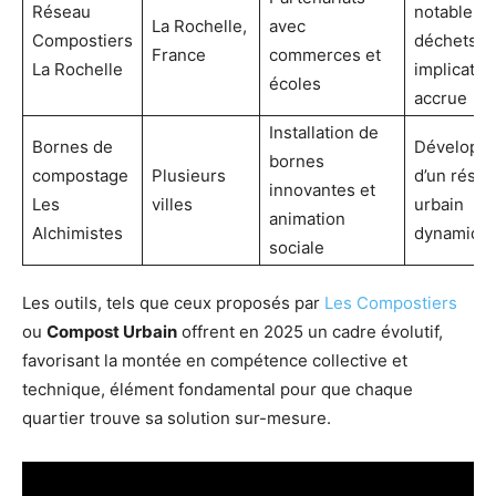
Réseau
notable d
La Rochelle,
avec
Compostiers
déchets e
France
commerces et
La Rochelle
implicatio
écoles
accrue
Installation de
Bornes de
Développ
bornes
compostage
Plusieurs
d’un rése
innovantes et
Les
villes
urbain
animation
Alchimistes
dynamiqu
sociale
Les outils, tels que ceux proposés par
Les Compostiers
ou
Compost Urbain
offrent en 2025 un cadre évolutif,
favorisant la montée en compétence collective et
technique, élément fondamental pour que chaque
quartier trouve sa solution sur-mesure.