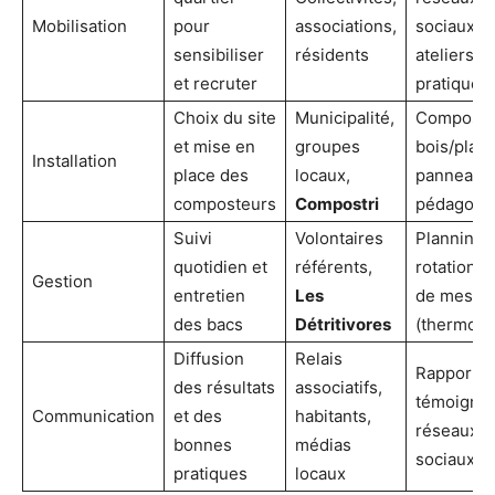
Mobilisation
pour
associations,
sociaux,
sensibiliser
résidents
ateliers
et recruter
pratiques
Choix du site
Municipalité,
Composte
et mise en
groupes
bois/plast
Installation
place des
locaux,
panneaux
composteurs
Compostri
pédagogi
Suivi
Volontaires
Planning 
quotidien et
référents,
rotation, o
Gestion
entretien
Les
de mesur
des bacs
Détritivores
(thermomè
Diffusion
Relais
Rapports,
des résultats
associatifs,
témoignag
Communication
et des
habitants,
réseaux
bonnes
médias
sociaux
pratiques
locaux