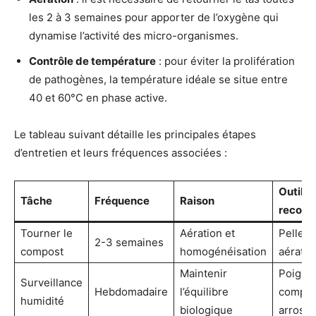
les 2 à 3 semaines pour apporter de l’oxygène qui
dynamise l’activité des micro-organismes.
Contrôle de température
: pour éviter la prolifération
de pathogènes, la température idéale se situe entre
40 et 60°C en phase active.
Le tableau suivant détaille les principales étapes
d’entretien et leurs fréquences associées :
Outils
Tâche
Fréquence
Raison
recom
Tourner le
Aération et
Pelle, 
2-3 semaines
compost
homogénéisation
aérateu
Maintenir
Poigné
Surveillance
Hebdomadaire
l’équilibre
compos
humidité
biologique
arrosoi