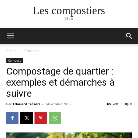
Les compostiers
Blog
Accueil
Compost
Compost
Compostage de quartier :
exemples et démarches à
suivre
Par
Edouard Trésors
-
14 octobre 2025
788
0