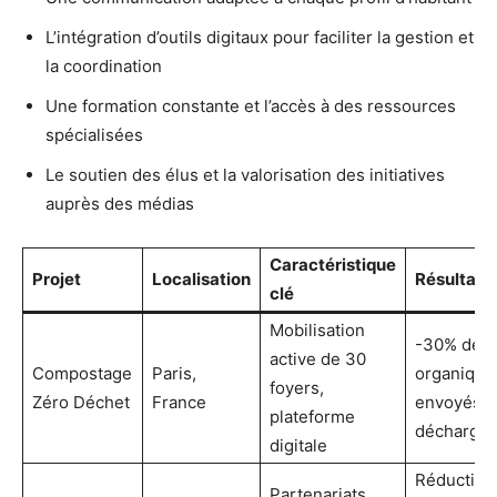
L’intégration d’outils digitaux pour faciliter la gestion et
la coordination
Une formation constante et l’accès à des ressources
spécialisées
Le soutien des élus et la valorisation des initiatives
auprès des médias
Caractéristique
Projet
Localisation
Résultats
clé
Mobilisation
-30% déc
active de 30
Compostage
Paris,
organique
foyers,
Zéro Déchet
France
envoyés e
plateforme
décharge
digitale
Réduction
Partenariats