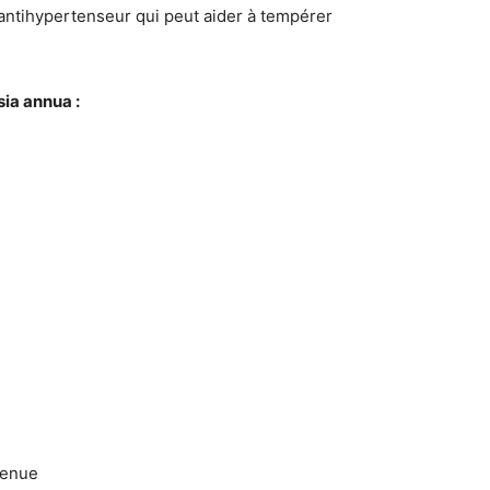
t antihypertenseur qui peut aider à tempérer
sia annua :
tenue