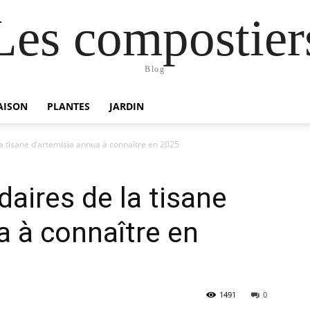
Les compostier
Blog
AISON
PLANTES
JARDIN
la tisane d’artemisia annua à connaître en 2025
aires de la tisane
a à connaître en
1491
0