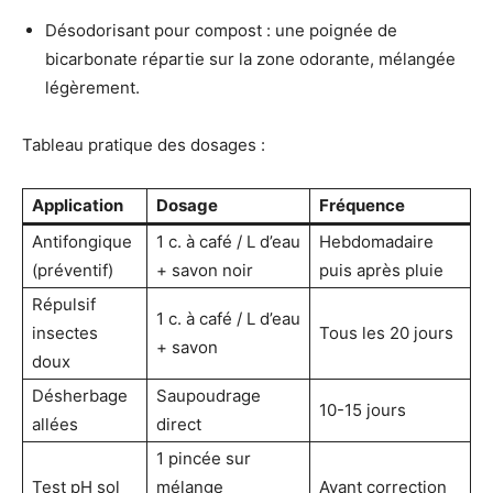
Désodorisant pour compost : une poignée de
bicarbonate répartie sur la zone odorante, mélangée
légèrement.
Tableau pratique des dosages :
Application
Dosage
Fréquence
Antifongique
1 c. à café / L d’eau
Hebdomadaire
(préventif)
+ savon noir
puis après pluie
Répulsif
1 c. à café / L d’eau
insectes
Tous les 20 jours
+ savon
doux
Désherbage
Saupoudrage
10-15 jours
allées
direct
1 pincée sur
Test pH sol
mélange
Avant correction