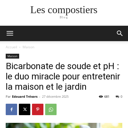
Les compostiers
Blog
Accueil
Maison
Maison
Bicarbonate de soude et pH :
le duo miracle pour entretenir
la maison et le jardin
Par
Edouard Trésors
-
27 décembre 2025
681
0